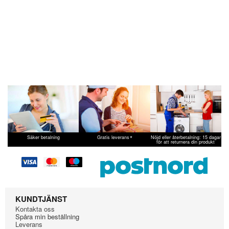
*
Säker betalning
Gratis leverans
Nöjd eller återbetalning: 15 dagar
för att returnera din produkt
KUNDTJÄNST
Kontakta oss
Spåra min beställning
Leverans