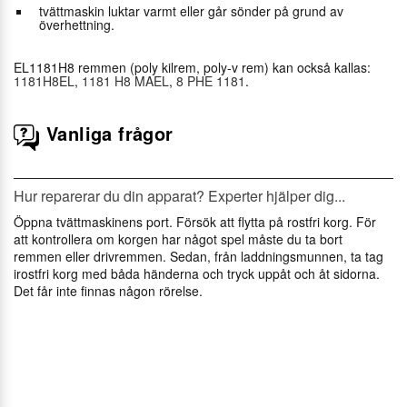
tvättmaskin luktar varmt eller går sönder på grund av
överhettning.
EL1181H8 remmen (poly kilrem, poly-v rem) kan också kallas:
1181H8EL
,
1181 H8 MAEL
,
8 PHE 1181
.
Vanliga frågor
Hur reparerar du din apparat? Experter hjälper dig...
Öppna tvättmaskinens port. Försök att flytta på rostfri korg. För
att kontrollera om korgen har något spel måste du ta bort
remmen eller drivremmen. Sedan, från laddningsmunnen, ta tag
irostfri korg med båda händerna och tryck uppåt och åt sidorna.
Det får inte finnas någon rörelse.