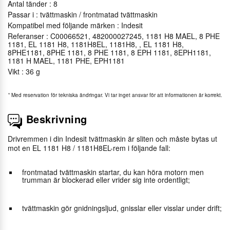
Antal tänder : 8
Passar i : tvättmaskin / frontmatad tvättmaskin
Kompatibel med följande märken : Indesit
Referanser : C00066521, 482000027245, 1181 H8 MAEL, 8 PHE
1181, EL 1181 H8, 1181H8EL, 1181H8, , EL 1181 H8,
8PHE1181, 8PHE 1181, 8 PHE 1181, 8 EPH 1181, 8EPH1181,
1181 H MAEL, 1181 PHE, EPH1181
Vikt : 36 g
*
Med reservation för tekniska ändringar. Vi tar inget ansvar för att informationen är korrekt.
Beskrivning
Drivremmen i din Indesit tvättmaskin är sliten och måste bytas ut
mot en EL 1181 H8 / 1181H8EL-rem i följande fall:
frontmatad tvättmaskin startar, du kan höra motorn men
trumman är blockerad eller vrider sig inte ordentligt;
tvättmaskin gör gnidningsljud, gnisslar eller visslar under drift;