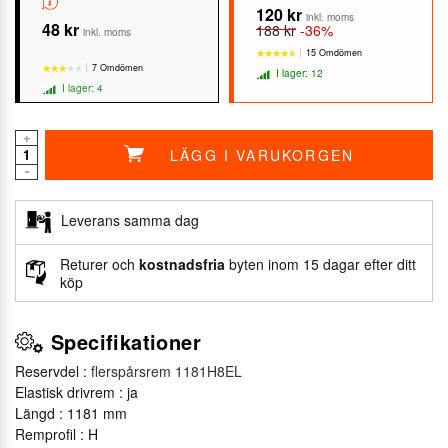
120 kr
inkl. moms
48 kr
188 kr
-36%
inkl. moms
15 Omdömen
7 Omdömen
I lager: 12
I lager: 4
+
LÄGG I VARUKORGEN
★★★★★
★★★★★
-
★★★★★
★★★★★
Leverans samma dag
Returer och
kostnadsfria
byten inom 15 dagar efter ditt
köp
Specifikationer
Reservdel :
flerspårsrem 1181H8EL
Elastisk drivrem : ja
Längd : 1181 mm
Remprofil : H