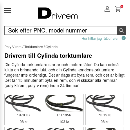
0
Hur hittar jag rätt drivrem
Poly V rem
Torktumlare
Cylinda
Drivrem till Cylinda torktumlare
Din Cylinda torktumlare startar och motorn låter. Du kan också
lukta en brinnande lukt, och din Cylinda kondenstorktumlare
fungerar inte ordentligt. Det är dags att byta rem, och det är billigt.
Det tar 15 minuter att byta en rem, och vi skickar alla remmar
(poly kilrem, poly-v rem) inom 24 timmar.
1970 H7
PH 1956
PH 1970
98 kr
103 kr
98 kr