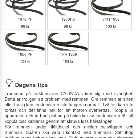
1970 PH
1970H6
7PH 1956
98 kr
98 kr
103 kr
1956 PH
7 PH 1956
103 kr
103 kr
Dagens tips
Trumman på torktumlaren CYLINDA vrider sig med svårighet.
Detta är troligen ett problem med remmen. Om remmen är sliten
eller trasig kan torktumlaren inte fungera normalt. Tvätten kan inte
torkas och det finns risk för att motorn överhettas. Koppla ur
apparaten och ta bort plattan på baksidan av torktumlaren för att
koppla loss kablarna genom att skruva loss hållstången.
För remmen under fläkthjulet och mellan bakväggen och
trumman. Spåren ska vara i kontakt med trumman. Sätt ihop
torktumlarens bakre vägg igen. Torktumlarens rem ska placeras