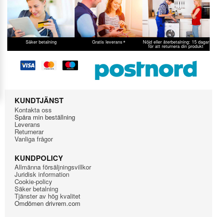
*
Säker betalning
Gratis leverans
Nöjd eller återbetalning: 15 dagar
för att returnera din produkt
KUNDTJÄNST
Kontakta oss
Spåra min beställning
Leverans
Returnerar
Vanliga frågor
KUNDPOLICY
Allmänna försäljningsvillkor
Juridisk information
Cookie-policy
Säker betalning
Tjänster av hög kvalitet
Omdömen drivrem.com