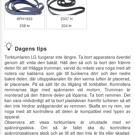
8PH1933
2337 H
238 kr
204 kr
Dagens tips
Torktumlaren LG fungerar inte längre. Ta bort apparatens överdel
genom att vrida den bakåt. Håll den så och ta bort den främre
delen för att frilägga trumman, varvid du måste vara noga med att
notera var kablarna som går till bunkerns dörr och den nedre
bakre delen, där utloppskanalen för den varma luften är placerad,
är placerade. På så sätt får du tillgång till torkbältet. Kontrollera
remmarnas läge med spännaren vid motorn. Trumman är
monterad på den främre delen på löparna. Ta bort remmen. Det
kan vara nödvändigt att ta bort plastskivan framför turbinen så att
den inte hindrar avlägsnandet av remmen. Skaffa en ny rem, var
noga med att kontrollera att delen är kompatibel med typen av
apparat.
Observera att vissa torktumlare är utrustade med en
spänningsskiva. Om så är fallet ska du kontrollera
spänningsskivans skick och se till att den inte är lös eller skadad.