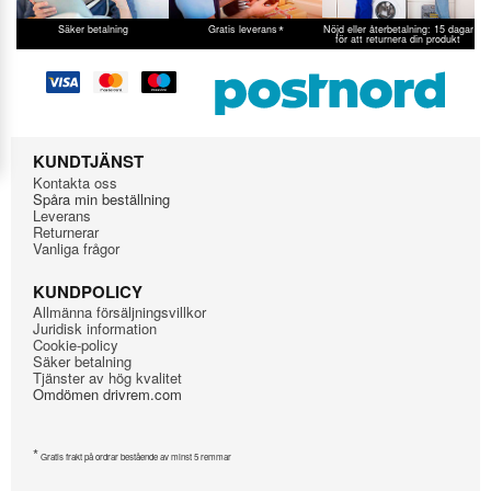
*
Säker betalning
Gratis leverans
Nöjd eller återbetalning: 15 dagar
för att returnera din produkt
KUNDTJÄNST
Kontakta oss
Spåra min beställning
Leverans
Returnerar
Vanliga frågor
KUNDPOLICY
Allmänna försäljningsvillkor
Juridisk information
Cookie-policy
Säker betalning
Tjänster av hög kvalitet
Omdömen drivrem.com
*
Gratis frakt på ordrar bestående av minst 5 remmar