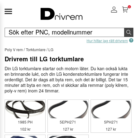
0
Hur hittar jag rätt drivrem
Poly V rem
Torktumlare
LG
Drivrem till LG torktumlare
Din LG torktumlare startar och motorn låter. Du kan också lukta
en brinnande lukt, och din LG kondenstorktumlare fungerar inte
ordentligt. Det är dags att byta rem, och det är billigt. Det tar 15
minuter att byta en rem, och vi skickar alla remmar (poly kilrem,
poly-v rem) inom 24 timmar.
1985 PH
5EPH271
5PH271
102 kr
127 kr
127 kr