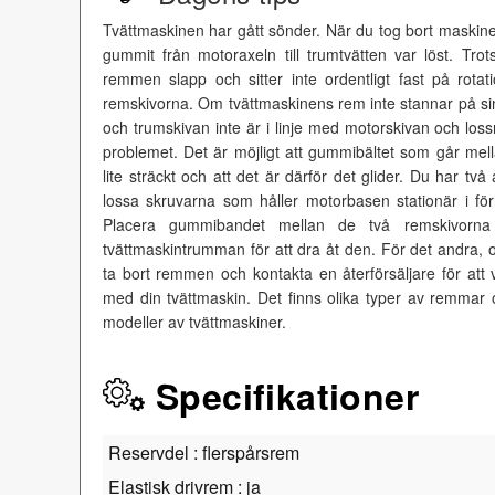
Tvättmaskinen har gått sönder. När du tog bort maskin
gummit från motoraxeln till trumtvätten var löst. Trot
remmen slapp och sitter inte ordentligt fast på rota
remskivorna. Om tvättmaskinens rem inte stannar på si
och trumskivan inte är i linje med motorskivan och loss
problemet. Det är möjligt att gummibältet som går mel
lite sträckt och att det är därför det glider. Du har två
lossa skruvarna som håller motorbasen stationär i förh
Placera gummibandet mellan de två remskivorna 
tvättmaskintrumman för att dra åt den. För det andra, 
ta bort remmen och kontakta en återförsäljare för att
med din tvättmaskin. Det finns olika typer av remmar oc
modeller av tvättmaskiner.
Specifikationer
Reservdel : flerspårsrem
Elastisk drivrem : ja