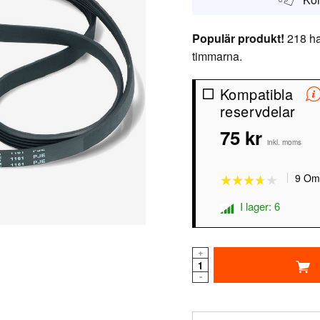
Populär produkt!
218 ha
timmarna.
Kompatibla
reservdelar
75 kr
★★★★★
★★★★★
inkl. moms
9 Om
I lager: 6
+
-