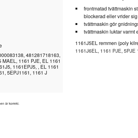
frontmatad tvättmaskin s
blockerad eller vrider sig 
tvättmaskin gör gnidningsl
tvättmaskin luktar varmt 
1161J5EL remmen (poly kilre
e
1161J6EL
,
1161 PJE
,
5PJE 
2000083138, 481281718163,
5 MAEL, 1161 PJE, EL 1161
61J5, 1161EPJ5, , EL 1161
61, 5EPJ1161, 1161 J
nen är korrekt.