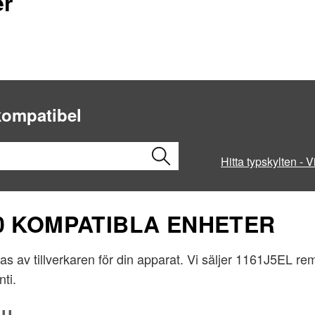
er
 kompatibel
Hitta typskylten - V
30 KOMPATIBLA ENHETER
 av tillverkaren för din apparat. Vi säljer 1161J5EL rem
ti.