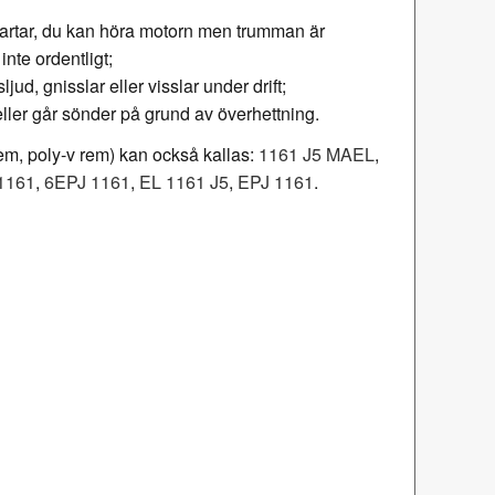
tartar, du kan höra motorn men trumman är
inte ordentligt;
jud, gnisslar eller visslar under drift;
eller går sönder på grund av överhettning.
m, poly-v rem) kan också kallas:
1161 J5 MAEL
,
1161
,
6EPJ 1161
,
EL 1161 J5
,
EPJ 1161
.