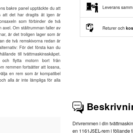
Leverans samm
ens bakre panel upptäckte du att
s att det har dragits åt igen är
tionsaxeln som förbinder de två
n axel. Om ståltrumman faller av
Returer och
kos
nar, är det troligen lager som är
lan de två remskivorna redan är
 alternativ: För det första kan du
ållande till tvättmaskinsskåpet.
och flytta motorn bort från
om remmen fortsätter att lossna,
 välja en rem som är kompatibel
h alla är inte lämpliga för alla
Beskrivni
Drivremmen i din tvättmaskin
en 1161J5EL-rem i följande fa