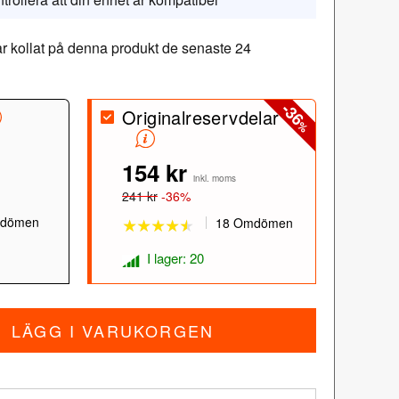
r kollat på denna produkt de senaste 24
-36
Originalreservdelar
%
154 kr
★★★★★
★★★★★
inkl. moms
241 kr
-36%
dömen
18 Omdömen
I lager: 20
LÄGG I VARUKORGEN