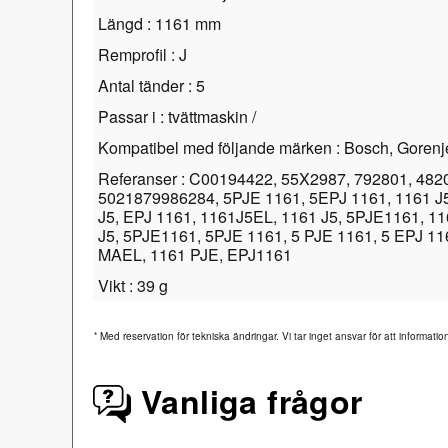
Längd : 1161 mm
Remprofil : J
Antal tänder : 5
Passar i : tvättmaskin /
Kompatibel med följande märken : Bosch, Gorenj
Referanser : C00194422, 55X2987, 792801, 48
5021879986284, 5PJE 1161, 5EPJ 1161, 1161 J
J5, EPJ 1161, 1161J5EL, 1161 J5, 5PJE1161, 11
J5, 5PJE1161, 5PJE 1161, 5 PJE 1161, 5 EPJ 11
MAEL, 1161 PJE, EPJ1161
Vikt : 39 g
*
Med reservation för tekniska ändringar. Vi tar inget ansvar för att informatio
Vanliga frågor