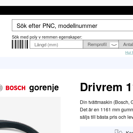
Sök med poly v remmen egenskaper:
Hur h
Drivrem 
Din tvättmaskin (Bosch, 
Det är en 1161 mm gummi
säljs till bästa pris och 
Kon