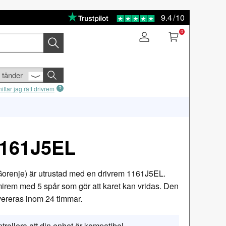
9.4
/
10
0
ittar jag rätt drivrem
1161J5EL
Gorenje) är utrustad med en drivrem 1161J5EL.
rem med 5 spår som gör att karet kan vridas. Den
levereras inom 24 timmar.
trollera att din enhet är kompatibel