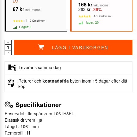
168 kr
inkl. moms
87 kr
263 kr
-36%
inkl. moms
17 Omdömen
10 Omdömen
I lager: 20
I lager: 6
+
LÄGG I VARUKORGEN
★★★★★
★★★★★
-
★★★★★
★★★★★
Leverans samma dag
Returer och
kostnadsfria
byten inom 15 dagar efter ditt
köp
Specifikationer
Reservdel :
flerspårsrem 1061H8EL
Elastisk drivrem : ja
Längd : 1061 mm
Remprofil : H