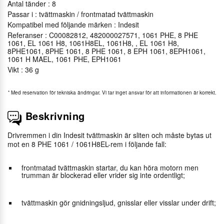
Antal tänder : 8
Passar i : tvättmaskin / frontmatad tvättmaskin
Kompatibel med följande märken : Indesit
Referanser : C00082812, 482000027571, 1061 PHE, 8 PHE
1061, EL 1061 H8, 1061H8EL, 1061H8, , EL 1061 H8,
8PHE1061, 8PHE 1061, 8 PHE 1061, 8 EPH 1061, 8EPH1061,
1061 H MAEL, 1061 PHE, EPH1061
Vikt : 36 g
*
Med reservation för tekniska ändringar. Vi tar inget ansvar för att informationen är korrekt.
Beskrivning
Drivremmen i din Indesit tvättmaskin är sliten och måste bytas ut
mot en 8 PHE 1061 / 1061H8EL-rem i följande fall:
frontmatad tvättmaskin startar, du kan höra motorn men
trumman är blockerad eller vrider sig inte ordentligt;
tvättmaskin gör gnidningsljud, gnisslar eller visslar under drift;