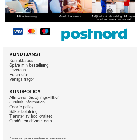
*
Säker betalning
Gratis leverans
Nöjd eller återbetalning: 15 dagar
för att returnera din produkt
KUNDTJÄNST
Kontakta oss
Spåra min beställning
Leverans
Returnerar
Vanliga frågor
KUNDPOLICY
Allmänna försäljningsvillkor
Juridisk information
Cookie-policy
Säker betalning
Tjänster av hög kvalitet
Omdömen drivrem.com
*
Gratis frakt på ordrar bestående av minst 5 remmar