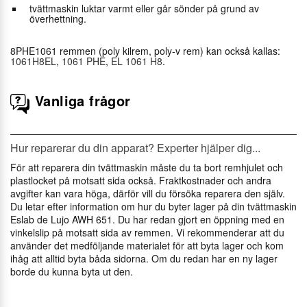
tvättmaskin luktar varmt eller går sönder på grund av
överhettning.
8PHE1061 remmen (poly kilrem, poly-v rem) kan också kallas:
1061H8EL
,
1061 PHE
,
EL 1061 H8
.
Vanliga frågor
Hur reparerar du din apparat? Experter hjälper dig...
För att reparera din tvättmaskin måste du ta bort remhjulet och
plastlocket på motsatt sida också. Fraktkostnader och andra
avgifter kan vara höga, därför vill du försöka reparera den själv.
Du letar efter information om hur du byter lager på din tvättmaskin
Eslab de Lujo AWH 651. Du har redan gjort en öppning med en
vinkelslip på motsatt sida av remmen. Vi rekommenderar att du
använder det medföljande materialet för att byta lager och kom
ihåg att alltid byta båda sidorna. Om du redan har en ny lager
borde du kunna byta ut den.