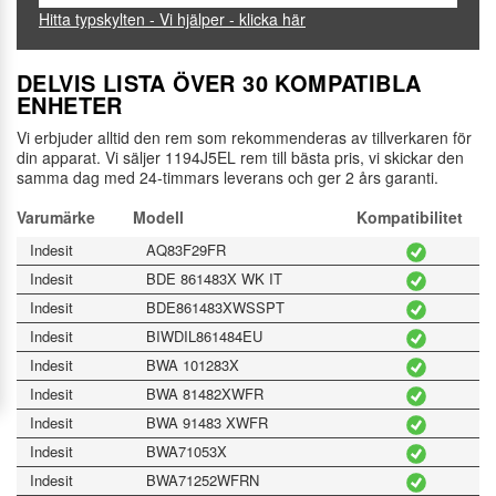
Hitta typskylten - Vi hjälper - klicka här
DELVIS LISTA ÖVER 30 KOMPATIBLA
ENHETER
Vi erbjuder alltid den rem som rekommenderas av tillverkaren för
din apparat. Vi säljer 1194J5EL rem till bästa pris, vi skickar den
samma dag med 24-timmars leverans och ger 2 års garanti.
Varumärke
Modell
Kompatibilitet
Indesit
AQ83F29FR
Indesit
BDE 861483X WK IT
Indesit
BDE861483XWSSPT
Indesit
BIWDIL861484EU
Indesit
BWA 101283X
Indesit
BWA 81482XWFR
Indesit
BWA 91483 XWFR
Indesit
BWA71053X
Indesit
BWA71252WFRN