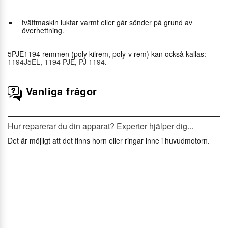
tvättmaskin luktar varmt eller går sönder på grund av
överhettning.
5PJE1194 remmen (poly kilrem, poly-v rem) kan också kallas:
1194J5EL
,
1194 PJE
,
PJ 1194
.
Vanliga frågor
Hur reparerar du din apparat? Experter hjälper dig...
Det är möjligt att det finns horn eller ringar inne i huvudmotorn.