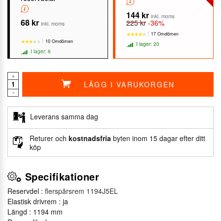
144 kr
inkl. moms
68 kr
225 kr
-36%
inkl. moms
17 Omdömen
10 Omdömen
I lager: 20
I lager: 6
+
LÄGG I VARUKORGEN
★★★★★
★★★★★
-
★★★★★
★★★★★
Leverans samma dag
Returer och
kostnadsfria
byten inom 15 dagar efter ditt
köp
Specifikationer
Reservdel :
flerspårsrem 1194J5EL
Elastisk drivrem : ja
Längd : 1194 mm