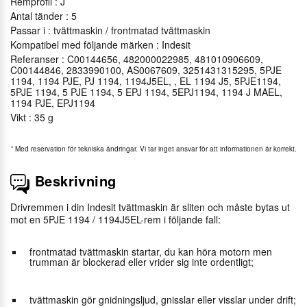
Remprofil : J
Antal tänder : 5
Passar i : tvättmaskin / frontmatad tvättmaskin
Kompatibel med följande märken : Indesit
Referanser : C00144656, 482000022985, 481010906609,
C00144846, 2833990100, AS0067609, 3251431315295, 5PJE
1194, 1194 PJE, PJ 1194, 1194J5EL, , EL 1194 J5, 5PJE1194,
5PJE 1194, 5 PJE 1194, 5 EPJ 1194, 5EPJ1194, 1194 J MAEL,
1194 PJE, EPJ1194
Vikt : 35 g
*
Med reservation för tekniska ändringar. Vi tar inget ansvar för att informationen är korrekt.
Beskrivning
Drivremmen i din Indesit tvättmaskin är sliten och måste bytas ut
mot en 5PJE 1194 / 1194J5EL-rem i följande fall:
frontmatad tvättmaskin startar, du kan höra motorn men
trumman är blockerad eller vrider sig inte ordentligt;
tvättmaskin gör gnidningsljud, gnisslar eller visslar under drift;