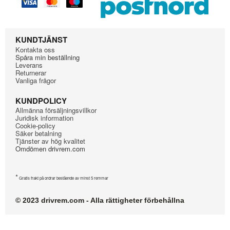
Indesit
EWC61252WFR
Indesit
EWDC 6145
Indesit
EWDC 7145SFR
KUNDTJÄNST
Indesit
EWDC6145WFR58LT
Kontakta oss
Indesit
EWDE751251WSPT
Spåra min beställning
Leverans
Indesit
EWDE751451WEUN
Returnerar
Vanliga frågor
Indesit
EWDEP751451FRN
Indesit
EWE71252WEU1
KUNDPOLICY
Indesit
F062010
Allmänna försäljningsvillkor
Juridisk information
Indesit
IWB 6165 EU
Cookie-policy
Säker betalning
Indesit
IWC 61251
Tjänster av hög kvalitet
Omdömen drivrem.com
Indesit
IWC 61252 C FR
Indesit
IWC 6125S
Indesit
IWC 7125 FR
*
Gratis frakt på ordrar bestående av minst 5 remmar
Indesit
IWC 71451
© 2023 drivrem.com - Alla rättigheter förbehållna
Indesit
IWC 81051 C
Indesit
IWC 81252
Indesit
IWC51251FRC