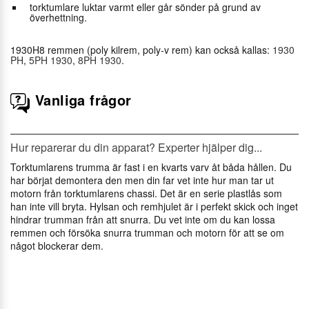
torktumlare luktar varmt eller går sönder på grund av
överhettning.
1930H8 remmen (poly kilrem, poly-v rem) kan också kallas:
1930
PH
,
5PH 1930
,
8PH 1930
.
Vanliga frågor
Hur reparerar du din apparat? Experter hjälper dig...
Torktumlarens trumma är fast i en kvarts varv åt båda hållen. Du
har börjat demontera den men din far vet inte hur man tar ut
motorn från torktumlarens chassi. Det är en serie plastlås som
han inte vill bryta. Hylsan och remhjulet är i perfekt skick och inget
hindrar trumman från att snurra. Du vet inte om du kan lossa
remmen och försöka snurra trumman och motorn för att se om
något blockerar dem.