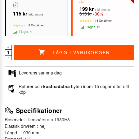
199 kr
inkl. moms
115 kr
310 kr
-36%
inkl. moms
14 Omdömen
8 Omdömen
I lager: 12
I lager: 4
+
LÄGG I VARUKORGEN
★★★★★
★★★★★
-
★★★★★
★★★★★
Leverans samma dag
Returer och
kostnadsfria
byten inom 15 dagar efter ditt
köp
Specifikationer
Reservdel :
flerspårsrem 1930H8
Elastisk drivrem : nej
Längd : 1930 mm