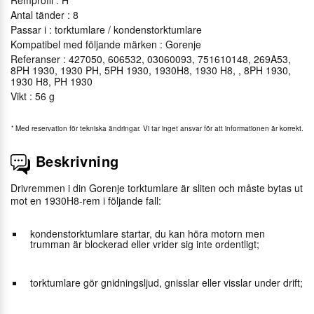
Remprofil : H
Antal tänder : 8
Passar i : torktumlare / kondenstorktumlare
Kompatibel med följande märken : Gorenje
Referanser : 427050, 606532, 03060093, 751610148, 269A53,
8PH 1930, 1930 PH, 5PH 1930, 1930H8, 1930 H8, , 8PH 1930,
1930 H8, PH 1930
Vikt : 56 g
*
Med reservation för tekniska ändringar. Vi tar inget ansvar för att informationen är korrekt.
Beskrivning
Drivremmen i din Gorenje torktumlare är sliten och måste bytas ut
mot en 1930H8-rem i följande fall:
kondenstorktumlare startar, du kan höra motorn men
trumman är blockerad eller vrider sig inte ordentligt;
torktumlare gör gnidningsljud, gnisslar eller visslar under drift;