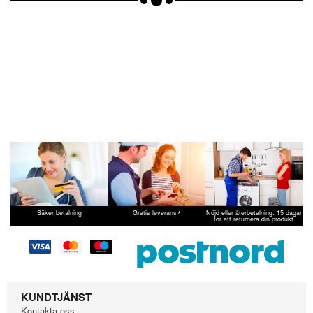
*
Säker betalning
Gratis leverans
Nöjd eller återbetalning: 15 dagar
för att returnera din produkt
KUNDTJÄNST
Kontakta oss