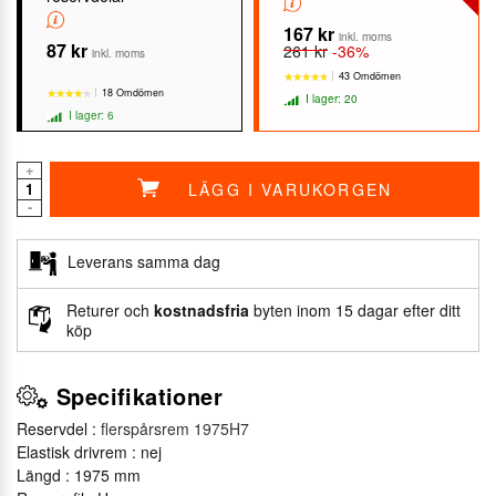
167 kr
inkl. moms
87 kr
261 kr
-36%
inkl. moms
43 Omdömen
18 Omdömen
I lager: 20
I lager: 6
+
LÄGG I VARUKORGEN
★★★★★
★★★★★
-
★★★★★
★★★★★
Leverans samma dag
Returer och
kostnadsfria
byten inom 15 dagar efter ditt
köp
Specifikationer
Reservdel :
flerspårsrem 1975H7
Elastisk drivrem : nej
Längd : 1975 mm