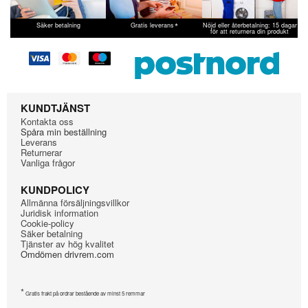
AEG
T8030TW
*
Säker betalning
Gratis leverans
Nöjd eller återbetalning: 15 dagar
för att returnera din produkt
KUNDTJÄNST
Kontakta oss
Spåra min beställning
Leverans
Returnerar
Vanliga frågor
KUNDPOLICY
Allmänna försäljningsvillkor
Juridisk information
Cookie-policy
Säker betalning
Tjänster av hög kvalitet
Omdömen drivrem.com
*
Gratis frakt på ordrar bestående av minst 5 remmar