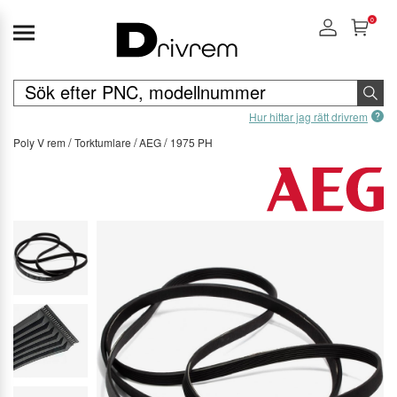
0
Hur hittar jag rätt drivrem
Poly V rem
Torktumlare
AEG
1975 PH