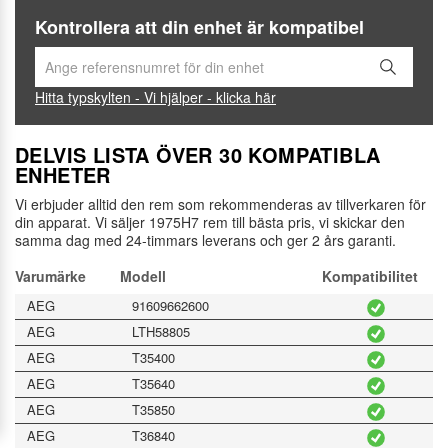
Kontrollera att din enhet är kompatibel
Hitta typskylten - Vi hjälper - klicka här
DELVIS LISTA ÖVER 30 KOMPATIBLA
ENHETER
Vi erbjuder alltid den rem som rekommenderas av tillverkaren för
din apparat. Vi säljer 1975H7 rem till bästa pris, vi skickar den
samma dag med 24-timmars leverans och ger 2 års garanti.
Varumärke
Modell
Kompatibilitet
AEG
91609662600
AEG
LTH58805
AEG
T35400
AEG
T35640
AEG
T35850
AEG
T36840