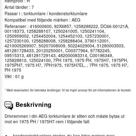
Remprofil : H
Antal tänder : 7
Passar i : torktumlare / kondenstorktumlare
Kompatibel med följande märken : AEG
Referanser : 416000600, 92X6857, 1258288222, DC66-00121A,
00118373, 1258288107, 1250241005, 1250241104,
1250959002, 1254452004, 1254452103, 1257230001,
1257230100, 1258288008, 1258288404, 3790112001,
4210005269007, 50207008009, 50224029004, 51280003503,
481281728433, 20120250001, C00377964, 97782245,
09515313, 481281729143, 482000083314, C00196349,
125828810, 125024100, 7PH 1975, 1975 PH, 1975H7, 1975PH,
1975PH7, 1975 H7, 7PH1975, 1975H7EL, , 7PH 1975, 1975 H7,
PH 1975
Vikt : 61 g
*
Med reservation för tekniska ändringar. Vi tar inget ansvar för att informationen är korrekt.
Beskrivning
Drivremmen i din AEG torktumlare är sliten och måste bytas ut
mot en 1975 PH / 1975H7-rem i följande fall:
kondenstorktumlare startar, du kan höra motorn men