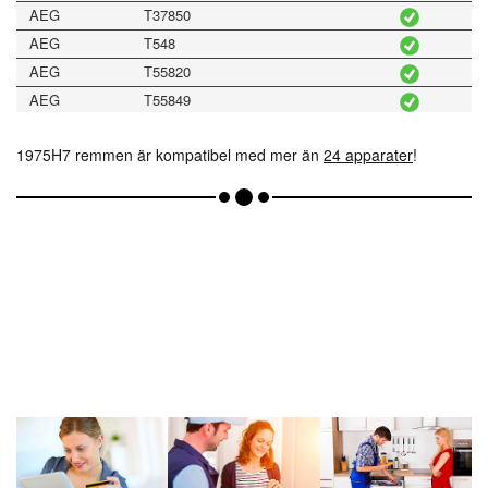
AEG
T37850
AEG
T548
AEG
T55820
AEG
T55849
AEG
T56640
1975H7 remmen är kompatibel med mer än
24 apparater
!
AEG
T56740
AEG
T56840
AEG
T5684EXL
AEG
T57620
AEG
T57800
AEG
T57805
AEG
T57848
AEG
T58800
AEG
T58820
AEG
T59830
AEG
T59850
AEG
T59870