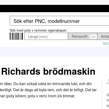
Sök med poly v remmen egenskaper:
Hur h
y Richards brödmaskin
 låter. Du kan också lukta en brinnande lukt, och din
ligt. Det är dags att byta rem, och det är billigt. Det tar
U
mar (poly kilrem, poly-v rem) inom 24 timmar.
i
s