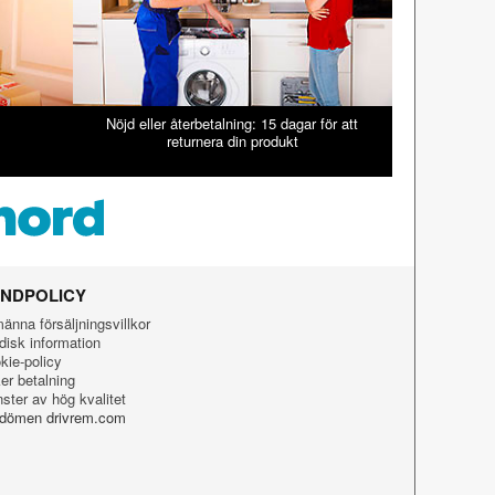
Nöjd eller återbetalning: 15 dagar för att
returnera din produkt
NDPOLICY
männa försäljningsvillkor
idisk information
kie-policy
er betalning
nster av hög kvalitet
ömen drivrem.com