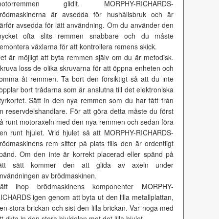
motorremmen glidit. MORPHY-RICHARDS-
rödmaskinerna är avsedda för hushållsbruk och är
ärför avsedda för lätt användning. Om du använder den
ycket ofta slits remmen snabbare och du måste
emontera växlarna för att kontrollera remens skick.
et är möjligt att byta remmen själv om du är metodisk.
kruva loss de olika skruvarna för att öppna enheten och
omma åt remmen. Ta bort den försiktigt så att du inte
opplar bort trådarna som är anslutna till det elektroniska
tyrkortet. Sätt in den nya remmen som du har fått från
n reservdelshandlare. För att göra detta måste du först
å runt motoraxeln med den nya remmen och sedan föra
en runt hjulet. Vrid hjulet så att MORPHY-RICHARDS-
rödmaskinens rem sitter på plats tills den är ordentligt
pänd. Om den inte är korrekt placerad eller spänd på
ätt sätt kommer den att glida av axeln under
nvändningen av brödmaskinen.
ätt ihop brödmaskinens komponenter MORPHY-
ICHARDS igen genom att byta ut den lilla metallplattan,
en stora brickan och sist den lilla brickan. Var noga med
tt rikta in den stora hjuldelen mot det lilla hjulet.