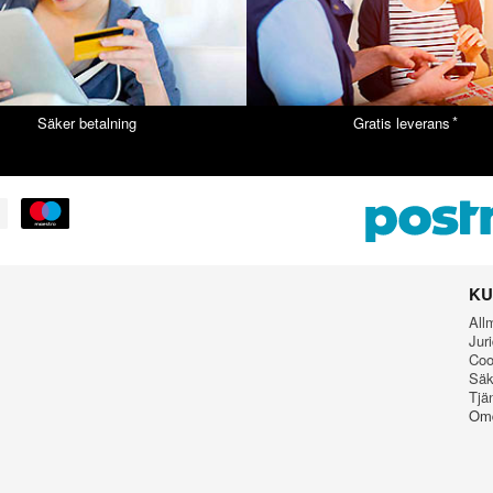
*
Säker betalning
Gratis leverans
KU
All
Jur
Coo
Säk
Tjä
Omd