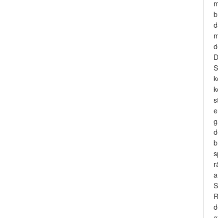
b
d
m
d
D
S
k
k
s
e
g
d
b
s
r
a
S
R
d
a