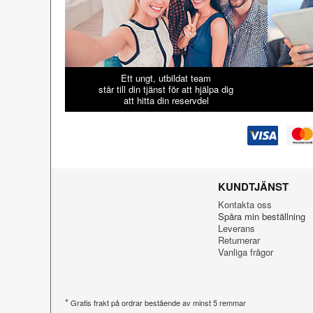
Ett ungt, utbildat team
står till din tjänst för att hjälpa dig
att hitta din reservdel
KUNDTJÄNST
Kontakta oss
Spåra min beställning
Leverans
Returnerar
Vanliga frågor
*
Gratis frakt på ordrar bestående av minst 5 remmar