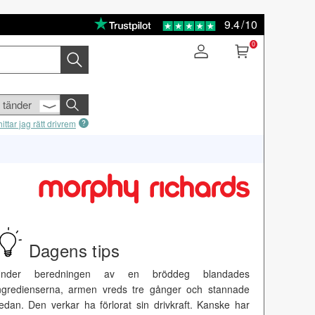
9.4
/
10
0
ittar jag rätt drivrem
Dagens tips
nder beredningen av en bröddeg blandades
ngredienserna, armen vreds tre gånger och stannade
edan. Den verkar ha förlorat sin drivkraft. Kanske har