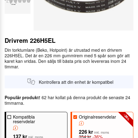
Drivrem 226H5EL
Din torktumlare (Beko, Hotpoint) är utrustad med en drivrem
226H5EL. Det är en 226 mm gummirem med 5 spår som gör att
karet kan vridas. Den säljs till bästa pris och levereras inom 24
timmar.
Kontrollera att din enhet är kompatibel
Populär produkt!
62 har kollat på denna produkt de senaste 24
timmarna.
-36
Kompatibla
Originalreservdelar
%
reservdelar
226 kr
inkl. moms
137 kr
354 kr
-36%
inkl. moms