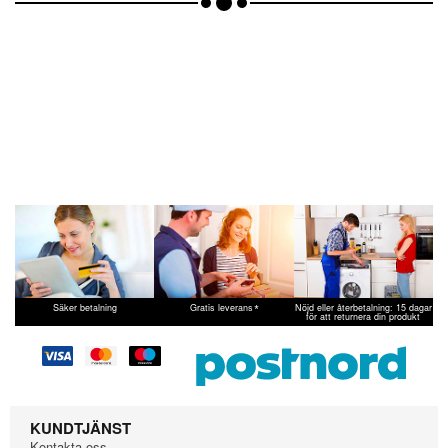
*
Säker betalning
Gratis leverans
Nöjd eller återbetalning: 15 dagar
för att returnera din produkt
KUNDTJÄNST
Kontakta oss