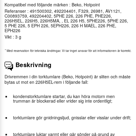
Kompatibel med följande märken : Beko, Hotpoint
Referanser : 491500302, 492204401, F329, 26981, AV1121,
C00893759, 492204402, 5PHE 226, 226 PHE, PHE226,
226H5EL, 226H5, 226H5MA, , EL 226 H5, 5PHE226, 5PHE 226,
5 PHE 226, 5 EPH 226, 5EPH226, 226 H MAEL, 226 PHE,
EPH226
Vikt : 3 g
*
Med reservation för tekniska ändringar. Vi tar inget ansvar för att informationen är korrekt.
Beskrivning
Drivremmen i din torktumlare (Beko, Hotpoint) är sliten och måste
bytas ut mot en 226H5EL-rem i följande fall:
kondenstorktumlare startar, du kan höra motorn men
trumman är blockerad eller vrider sig inte ordentligt;
torktumlare gör gnidningsljud, gnisslar eller visslar under drift;
torktumlare luktar varmt eller går sönder på grund av