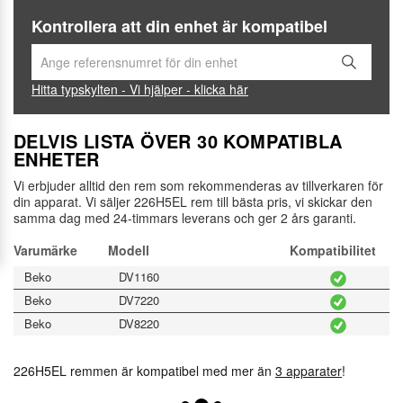
Kontrollera att din enhet är kompatibel
Hitta typskylten - Vi hjälper - klicka här
DELVIS LISTA ÖVER 30 KOMPATIBLA
ENHETER
Vi erbjuder alltid den rem som rekommenderas av tillverkaren för
din apparat. Vi säljer 226H5EL rem till bästa pris, vi skickar den
samma dag med 24-timmars leverans och ger 2 års garanti.
Varumärke
Modell
Kompatibilitet
Beko
DV1160
Beko
DV7220
Beko
DV8220
226H5EL remmen är kompatibel med mer än
3 apparater
!