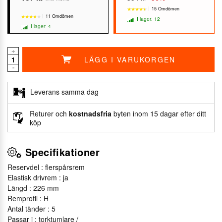
15 Omdömen
11 Omdömen
I lager: 12
I lager: 4
+
LÄGG I VARUKORGEN
★★★★★
★★★★★
-
★★★★★
★★★★★
Leverans samma dag
Returer och
kostnadsfria
byten inom 15 dagar efter ditt
köp
Specifikationer
Reservdel : flerspårsrem
Elastisk drivrem : ja
Längd : 226 mm
Remprofil : H
Antal tänder : 5
Passar i : torktumlare /