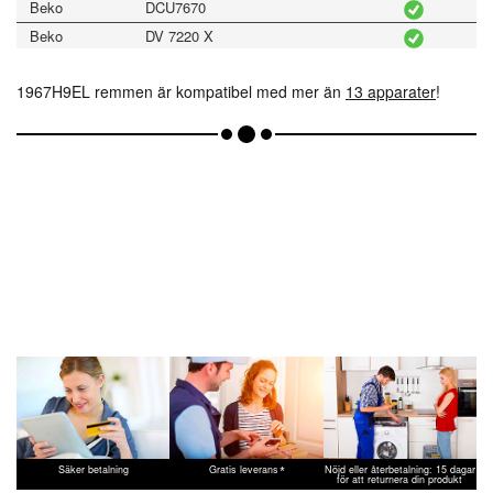
Beko
DCU7670
Beko
DV 7220 X
Beko
DV1169
1967H9EL remmen är kompatibel med mer än
13 apparater
!
Beko
DV1560X
Beko
DV7220X
*
Säker betalning
Gratis leverans
Nöjd eller återbetalning: 15 dagar
för att returnera din produkt