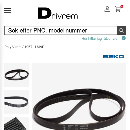
0
Hur hittar jag rätt drivrem
Poly V rem
1967 H MAEL