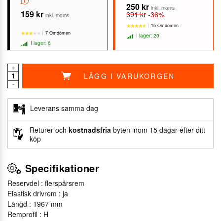
250 kr
inkl. moms
159 kr
391 kr
-36%
inkl. moms
15 Omdömen
7 Omdömen
I lager: 20
I lager: 6
+
LÄGG I VARUKORGEN
★★★★★
★★★★★
-
★★★★★
★★★★★
Leverans samma dag
Returer och
kostnadsfria
byten inom 15 dagar efter ditt
köp
Specifikationer
Reservdel : flerspårsrem
Elastisk drivrem : ja
Längd : 1967 mm
Remprofil : H