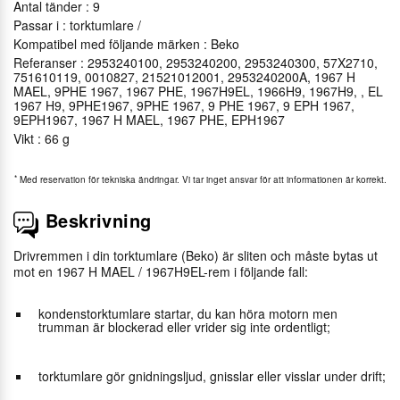
Antal tänder : 9
Passar i : torktumlare /
Kompatibel med följande märken : Beko
Referanser : 2953240100, 2953240200, 2953240300, 57X2710,
751610119, 0010827, 21521012001, 2953240200A, 1967 H
MAEL, 9PHE 1967, 1967 PHE, 1967H9EL, 1966H9, 1967H9, , EL
1967 H9, 9PHE1967, 9PHE 1967, 9 PHE 1967, 9 EPH 1967,
9EPH1967, 1967 H MAEL, 1967 PHE, EPH1967
Vikt : 66 g
*
Med reservation för tekniska ändringar. Vi tar inget ansvar för att informationen är korrekt.
Beskrivning
Drivremmen i din torktumlare (Beko) är sliten och måste bytas ut
mot en 1967 H MAEL / 1967H9EL-rem i följande fall:
kondenstorktumlare startar, du kan höra motorn men
trumman är blockerad eller vrider sig inte ordentligt;
torktumlare gör gnidningsljud, gnisslar eller visslar under drift;