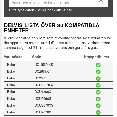
Hitta typskylten - Vi hjälper - klicka här
DELVIS LISTA ÖVER 30 KOMPATIBLA
ENHETER
Vi erbjuder alltid den rem som rekommenderas av tillverkaren för
din apparat. Vi säljer 1967H9EL rem till bästa pris, vi skickar den
samma dag med 24-timmars leverans och ger 2 års garanti.
Varumärke
Modell
Kompatibilitet
Beko
DC 1560 XS
Beko
DC2561X
Beko
DC2570
Beko
DCU 2570 X
Beko
DCU1560X
Beko
DCU2560S
Beko
DCU2570XS
Beko
DCU2670X