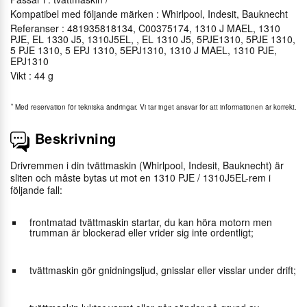
Kompatibel med följande märken : Whirlpool, Indesit, Bauknecht
Referanser : 481935818134, C00375174, 1310 J MAEL, 1310
PJE, EL 1330 J5, 1310J5EL, , EL 1310 J5, 5PJE1310, 5PJE 1310,
5 PJE 1310, 5 EPJ 1310, 5EPJ1310, 1310 J MAEL, 1310 PJE,
EPJ1310
Vikt : 44 g
*
Med reservation för tekniska ändringar. Vi tar inget ansvar för att informationen är korrekt.
Beskrivning
Drivremmen i din tvättmaskin (Whirlpool, Indesit, Bauknecht) är
sliten och måste bytas ut mot en 1310 PJE / 1310J5EL-rem i
följande fall:
frontmatad tvättmaskin startar, du kan höra motorn men
trumman är blockerad eller vrider sig inte ordentligt;
tvättmaskin gör gnidningsljud, gnisslar eller visslar under drift;