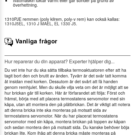
tvättmaskin luktar varmt eller går sönder på grund av
överhettning.
1310PJE remmen (poly kilrem, poly-v rem) kan också kallas:
1310J5EL
,
1310 J MAEL
,
EL 1330 J5
.
Vanliga frågor
Hur reparerar du din apparat? Experter hjälper dig...
Du vet inte hur du ska sätta tillbaka termoaktuatoren efter att ha
tagit bort den och brutit av änden. Tyvärr är det svår tatt komma
åt insidan med korken. Dessutom är det svårt att få handen
genom remhjulet. Men du skulle vilja veta om det är möjligt att se
hur brickan går till korken. Här är förfarandet att följa: Först och
främst, börja med att placera termostatens servomotor med sin
kåpa, utan att montera den på plåtbrickan. Det är viktigt att notera
att denna bricka inte ska monteras på motsatt sida av
termostatens servomotor. När du har placerat termostatens
servomotor med sin kåpa, montera brickan på toppen av kåpan
och sedan montera den på motsatt sida. Du kanske behöver böja
brickan lite. Kom ihåg att denna bricka måste monteras på