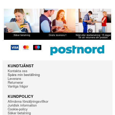
*
Säker betalning
Gratis leverans
Nöjd eller återbetalning: 15 dagar
för att returnera din produkt
KUNDTJÄNST
Kontakta oss
Spåra min beställning
Leverans
Returnerar
Vanliga frågor
KUNDPOLICY
Allmänna försäljningsvillkor
Juridisk information
Cookie-policy
Säker betalning