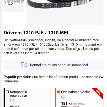
Drivrem 1310 PJE / 1310J5EL
Din tvättmaskin (Whirlpool, Indesit, Bauknecht) är utrustad med
en drivrem 1310 PJE / 1310J5EL. Det är en 1310 mm gummirem
med 5 spår som gör att karet kan vridas. Den säljs till bästa pris
och levereras inom 24 timmar.
Kontrollera att din enhet är kompatibel
Populär produkt!
205 har kollat på denna produkt de senaste 24
timmarna.
-36
Kompatibla
Originalreservdelar
%
reservdelar
181 kr
inkl. moms
98 kr
283 kr
-36%