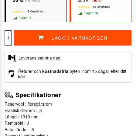
inkl. moms
13 Omdömen
8 Omdömen
I lager: 20
I lager: 6
+
LÄGG I VARUKORGEN
★★★★★
★★★★★
-
★★★★★
★★★★★
Leverans samma dag
Returer och
kostnadsfria
byten inom 15 dagar efter ditt
köp
Specifikationer
Reservdel : flerspårsrem
Elastisk drivrem : ja
Längd : 1310 mm
Remprofil : J
Antal tänder : 5
Passar i : tvättmaskin /